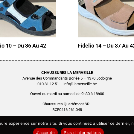
lio 10 – Du 36 Au 42
Fidelio 14 – Du 37 Au 4
CHAUSSURES LA MERVEILLE
Avenue des Commandants Borlée 5 – 1370 Jodoigne
010 81 12 51 – info@lamerveille.be
Ouvert du mardi au samedi de 9h30 à 18h00
Chaussures Quertémont SRL
BCE0416.261.048
Copyright © 2026 Chaussures La Merveille – Tous droits réservés
leure expérience sur notre site. Si vous continuez à utiliser ce dernier
Site réalisé par
AGENCE2D
J'accepte
Plus d'informations