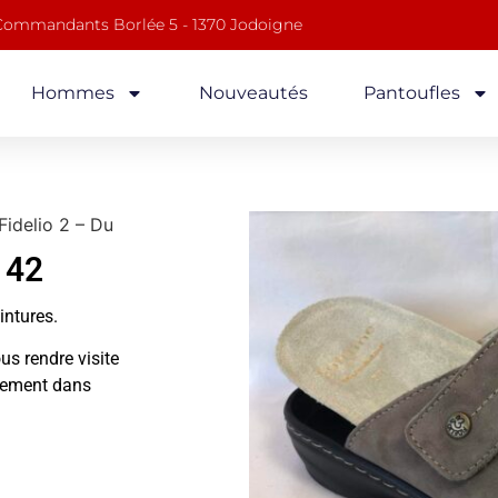
 Commandants Borlée 5 - 1370 Jodoigne
Hommes
Nouveautés
Pantoufles
Fidelio 2 – Du
 42
ointures.
us rendre visite
alement dans