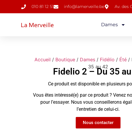
010 81 12 51
info@lamerveille.be
Av. des
Dames
Accueil
/
Boutique
/
Dames
/
Fidélio
/
Été
/ 
35 au 42
Fidelio 2 – Du 35 au
Ce produit est disponible en plusieurs p
Vous êtes intéressé(e) par ce produit ? Venez no
pour l’essayer. Nous vous conseillerons ég
l’entretien de celui-ci.
Nous contacter