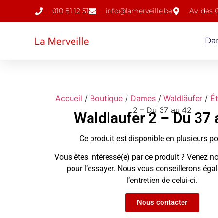
010 81 12 51
info@lamerveille.be
Av. des
Da
Accueil
/
Boutique
/
Dames
/
Waldläufer
/
É
2 – Du 37 au 42
Waldlaufer 2 – Du 37 
Ce produit est disponible en plusieurs p
Vous êtes intéressé(e) par ce produit ? Venez no
pour l’essayer. Nous vous conseillerons ég
l’entretien de celui-ci.
Nous contacter