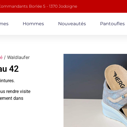
 Commandants Borlée 5 - 1370 Jodoigne
mes
Hommes
Nouveautés
Pantoufles
té
/ Waldlaufer
au 42
ointures.
us rendre visite
alement dans