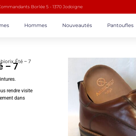
 Commandants Borlée 5 - 1370 Jodoigne
mes
Hommes
Nouveautés
Pantoufles
iorix Été – 7
 – 7
ointures.
us rendre visite
alement dans