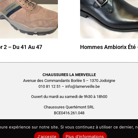
r 2 – Du 41 Au 47
Hommes Ambiorix Été 
CHAUSSURES LA MERVEILLE
Avenue des Commandants Borlée 5 – 1370 Jodoigne
010 81 12 51 – info@lamerveille.be
Ouvert du mardi au samedi de 9h30 à 18h00
Chaussures Quertémont SRL
BCE0416.261.048
Copyright © 2026 Chaussures La Merveille – Tous droits réservés
leure expérience sur notre site. Si vous continuez à utiliser ce dernier
Site réalisé par
AGENCE2D
J'accepte
Plus d'informations