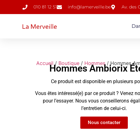
010 81 12 51
info@lamerveille.be
Av. des
Da
Accueil
/
Boutique
/
Hommes
/ Hommes Amb
Hommes Ambiorix Été
Ce produit est disponible en plusieurs p
Vous êtes intéressé(e) par ce produit ? Venez no
pour l’essayer. Nous vous conseillerons ég
l’entretien de celui-ci.
Nous contacter