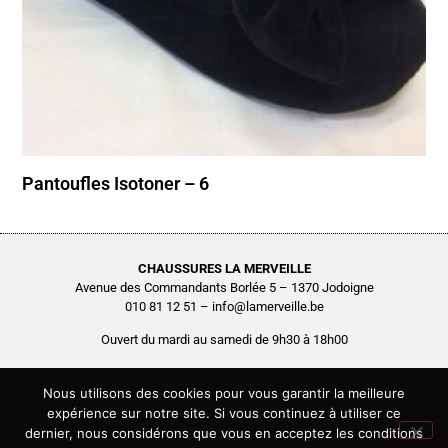
Pantoufles Isotoner – 6
CHAUSSURES LA MERVEILLE
Avenue des Commandants Borlée 5 – 1370 Jodoigne
010 81 12 51 – info@lamerveille.be
Ouvert du mardi au samedi de 9h30 à 18h00
Chaussures Quertémont SRL
BCE0416.261.048
Nous utilisons des cookies pour vous garantir la meilleure
expérience sur notre site. Si vous continuez à utiliser ce
Copyright © 2026 Chaussures La Merveille – Tous droits réservés
dernier, nous considérons que vous en acceptez les conditions
Site réalisé par
AGENCE2D