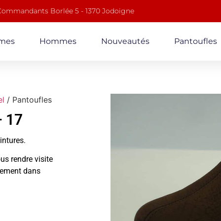
 Commandants Borlée 5 - 1370 Jodoigne
mes
Hommes
Nouveautés
Pantoufles
el
/ Pantoufles
– 17
ointures.
us rendre visite
alement dans