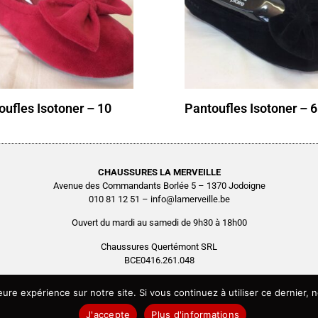
oufles Isotoner – 10
Pantoufles Isotoner – 6
CHAUSSURES LA MERVEILLE
Avenue des Commandants Borlée 5 – 1370 Jodoigne
010 81 12 51 – info@lamerveille.be
Ouvert du mardi au samedi de 9h30 à 18h00
Chaussures Quertémont SRL
BCE0416.261.048
Copyright © 2026 Chaussures La Merveille – Tous droits réservés
leure expérience sur notre site. Si vous continuez à utiliser ce dernier
Site réalisé par
AGENCE2D
J'accepte
Plus d'informations