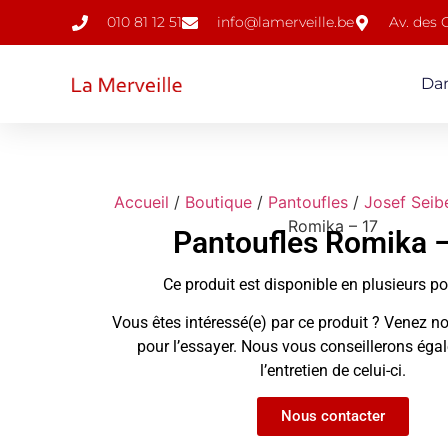
010 81 12 51
info@lamerveille.be
Av. des
Da
Accueil
/
Boutique
/
Pantoufles
/
Josef Seib
Romika – 17
Pantoufles Romika 
Ce produit est disponible en plusieurs p
Vous êtes intéressé(e) par ce produit ? Venez no
pour l’essayer. Nous vous conseillerons ég
l’entretien de celui-ci.
Nous contacter