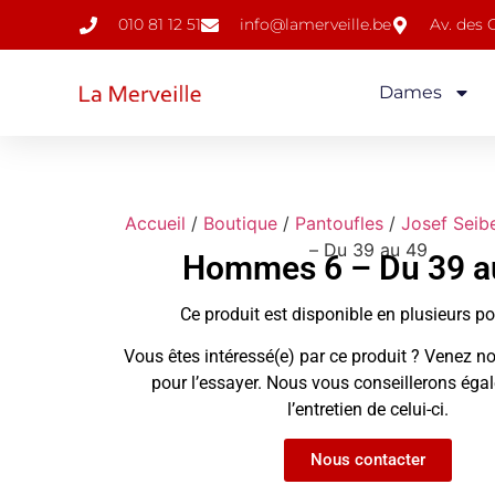
010 81 12 51
info@lamerveille.be
Av. des
Dames
Accueil
/
Boutique
/
Pantoufles
/
Josef Seib
– Du 39 au 49
Hommes 6 – Du 39 a
Ce produit est disponible en plusieurs p
Vous êtes intéressé(e) par ce produit ? Venez no
pour l’essayer. Nous vous conseillerons ég
l’entretien de celui-ci.
Nous contacter