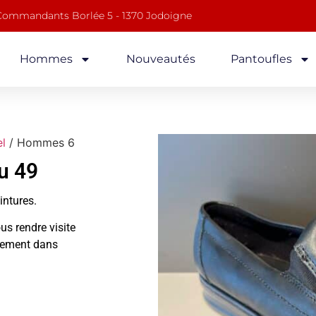
 Commandants Borlée 5 - 1370 Jodoigne
Hommes
Nouveautés
Pantoufles
el
/ Hommes 6
u 49
ointures.
us rendre visite
alement dans