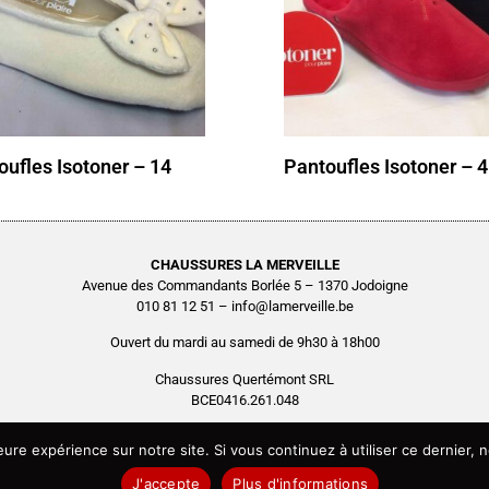
oufles Isotoner – 14
Pantoufles Isotoner – 4
CHAUSSURES LA MERVEILLE
Avenue des Commandants Borlée 5 – 1370 Jodoigne
010 81 12 51 – info@lamerveille.be
Ouvert du mardi au samedi de 9h30 à 18h00
Chaussures Quertémont SRL
BCE0416.261.048
Copyright © 2026 Chaussures La Merveille – Tous droits réservés
leure expérience sur notre site. Si vous continuez à utiliser ce dernier
Site réalisé par
AGENCE2D
J'accepte
Plus d'informations