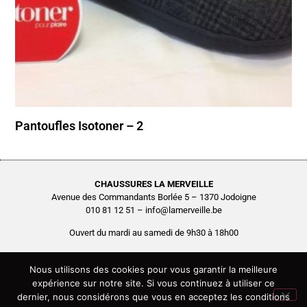
Pantoufles Isotoner – 2
CHAUSSURES LA MERVEILLE
Avenue des Commandants Borlée 5 – 1370 Jodoigne
010 81 12 51 – info@lamerveille.be
Ouvert du mardi au samedi de 9h30 à 18h00
Chaussures Quertémont SRL
BCE0416.261.048
Nous utilisons des cookies pour vous garantir la meilleure
expérience sur notre site. Si vous continuez à utiliser ce
Copyright © 2026 Chaussures La Merveille – Tous droits réservés
dernier, nous considérons que vous en acceptez les conditions
Site réalisé par
AGENCE2D