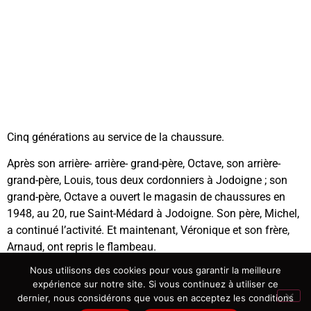
Cinq générations au service de la chaussure.
Après son arrière- arrière- grand-père, Octave, son arrière-
grand-père, Louis, tous deux cordonniers à Jodoigne ; son
grand-père, Octave a ouvert le magasin de chaussures en
1948, au 20, rue Saint-Médard à Jodoigne. Son père, Michel,
a continué l’activité. Et maintenant, Véronique et son frère,
Arnaud, ont repris le flambeau.
Nous utilisons des cookies pour vous garantir la meilleure
Arnaud s’est dirigé vers la fabrication de semelles et de
expérience sur notre site. Si vous continuez à utiliser ce
chaussures orthopédiques agréées par les mutuelles. Il a
dernier, nous considérons que vous en acceptez les conditions
également ouvert un service cordonnerie. Tandis que