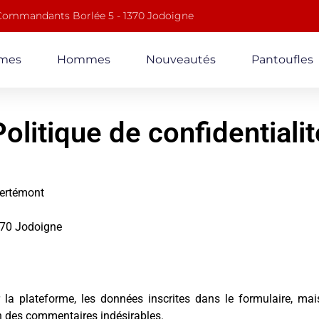
 Commandants Borlée 5 - 1370 Jodoigne
mes
Hommes
Nouveautés
Pantoufles
Politique de confidentialit
uertémont
370 Jodoigne
a plateforme, les données inscrites dans le formulaire, mais 
on des commentaires indésirables.