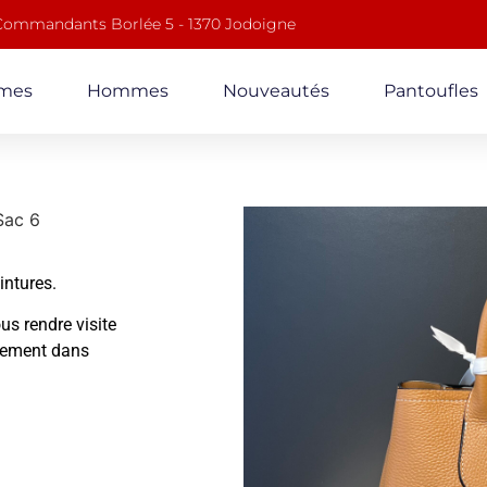
 Commandants Borlée 5 - 1370 Jodoigne
mes
Hommes
Nouveautés
Pantoufles
Sac 6
ointures.
us rendre visite
alement dans