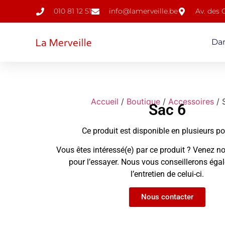
010 81 12 51
info@lamerveille.be
Av. des
Da
Accueil
/
Boutique
/
Accessoires
/ 
Sac 6
Ce produit est disponible en plusieurs p
Vous êtes intéressé(e) par ce produit ? Venez no
pour l’essayer. Nous vous conseillerons ég
l’entretien de celui-ci.
Nous contacter