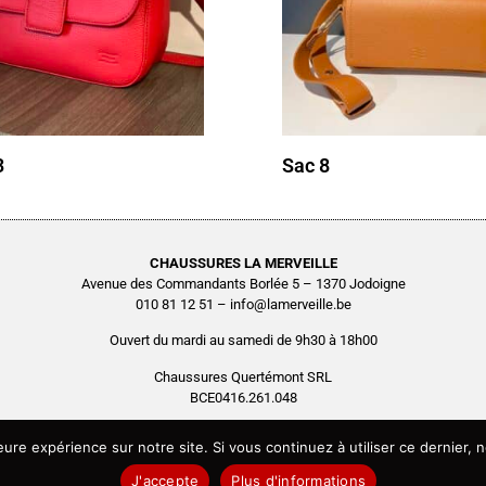
3
Sac 8
CHAUSSURES LA MERVEILLE
Avenue des Commandants Borlée 5 – 1370 Jodoigne
010 81 12 51 – info@lamerveille.be
Ouvert du mardi au samedi de 9h30 à 18h00
Chaussures Quertémont SRL
BCE0416.261.048
Copyright © 2026 Chaussures La Merveille – Tous droits réservés
leure expérience sur notre site. Si vous continuez à utiliser ce dernier
Site réalisé par
AGENCE2D
J'accepte
Plus d'informations