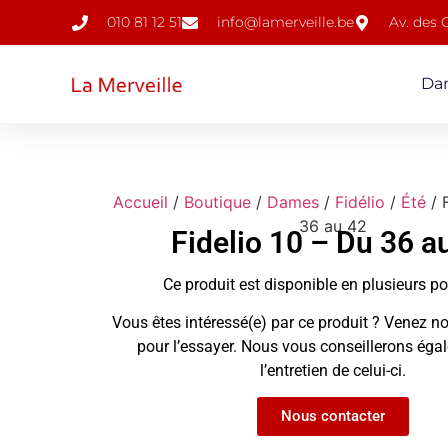
010 81 12 51
info@lamerveille.be
Av. des
Da
Accueil
/
Boutique
/
Dames
/
Fidélio
/
Été
/ 
36 au 42
Fidelio 10 – Du 36 a
Ce produit est disponible en plusieurs p
Vous êtes intéressé(e) par ce produit ? Venez no
pour l’essayer. Nous vous conseillerons ég
l’entretien de celui-ci.
Nous contacter