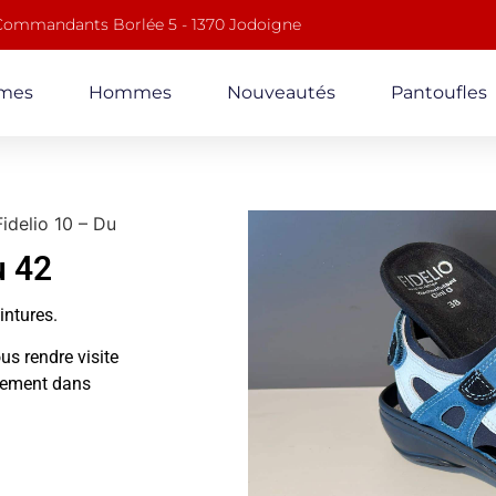
 Commandants Borlée 5 - 1370 Jodoigne
mes
Hommes
Nouveautés
Pantoufles
Fidelio 10 – Du
u 42
ointures.
us rendre visite
alement dans