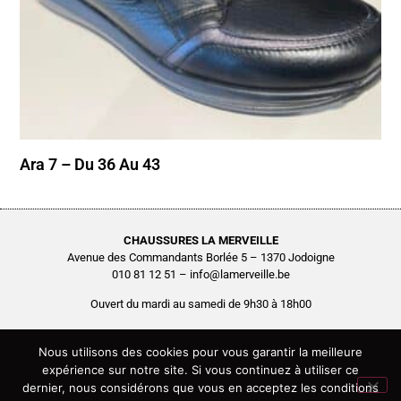
Ara 7 – Du 36 Au 43
CHAUSSURES LA MERVEILLE
Avenue des Commandants Borlée 5 – 1370 Jodoigne
010 81 12 51 – info@lamerveille.be
Ouvert du mardi au samedi de 9h30 à 18h00
Chaussures Quertémont SRL
BCE0416.261.048
Nous utilisons des cookies pour vous garantir la meilleure
expérience sur notre site. Si vous continuez à utiliser ce
Copyright © 2026 Chaussures La Merveille – Tous droits réservés
dernier, nous considérons que vous en acceptez les conditions
Site réalisé par
AGENCE2D