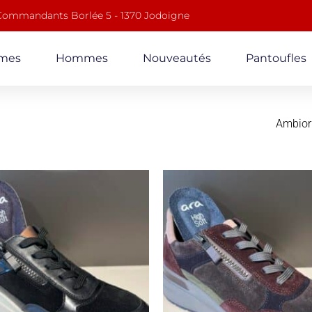
 Commandants Borlée 5 - 1370 Jodoigne
mes
Hommes
Nouveautés
Pantoufles
Ambior