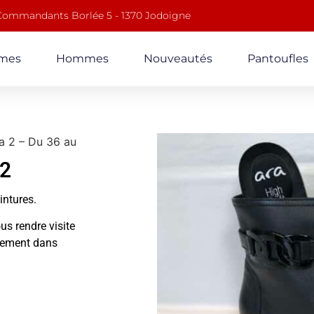
 Commandants Borlée 5 - 1370 Jodoigne
mes
Hommes
Nouveautés
Pantoufles
a 2 – Du 36 au
42
ointures.
us rendre visite
alement dans