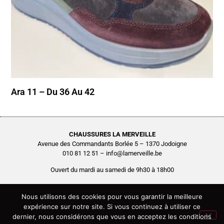
Ara 11 – Du 36 Au 42
CHAUSSURES LA MERVEILLE
Avenue des Commandants Borlée 5 – 1370 Jodoigne
010 81 12 51 – info@lamerveille.be
Ouvert du mardi au samedi de 9h30 à 18h00
Chaussures Quertémont SRL
BCE0416.261.048
Nous utilisons des cookies pour vous garantir la meilleure
expérience sur notre site. Si vous continuez à utiliser ce
Copyright © 2026 Chaussures La Merveille – Tous droits réservés
dernier, nous considérons que vous en acceptez les conditions
Site réalisé par
AGENCE2D