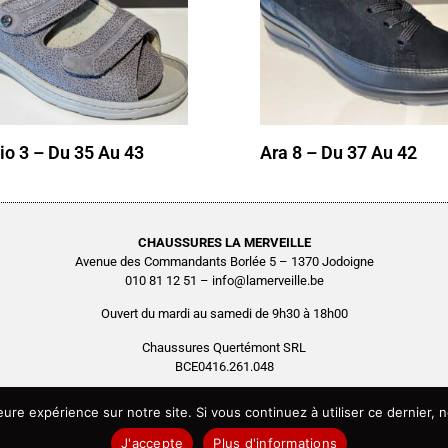
io 3 – Du 35 Au 43
Ara 8 – Du 37 Au 42
CHAUSSURES LA MERVEILLE
Avenue des Commandants Borlée 5 – 1370 Jodoigne
010 81 12 51 – info@lamerveille.be
Ouvert du mardi au samedi de 9h30 à 18h00
Chaussures Quertémont SRL
BCE0416.261.048
Copyright © 2026 Chaussures La Merveille – Tous droits réservés
leure expérience sur notre site. Si vous continuez à utiliser ce dernier
Site réalisé par
AGENCE2D
J'accepte
Plus d'informations