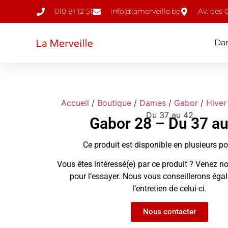
010 81 12 51
info@lamerveille.be
Av. des
Da
Accueil
/
Boutique
/
Dames
/
Gabor
/
Hiver
Du 37 au 42
Gabor 28 – Du 37 au
Ce produit est disponible en plusieurs p
Vous êtes intéressé(e) par ce produit ? Venez no
pour l’essayer. Nous vous conseillerons ég
l’entretien de celui-ci.
Nous contacter