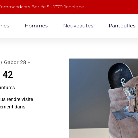
 Commandants Borlée 5 - 1370 Jodoigne
mes
Hommes
Nouveautés
Pantoufles
/ Gabor 28 –
 42
ointures.
us rendre visite
alement dans