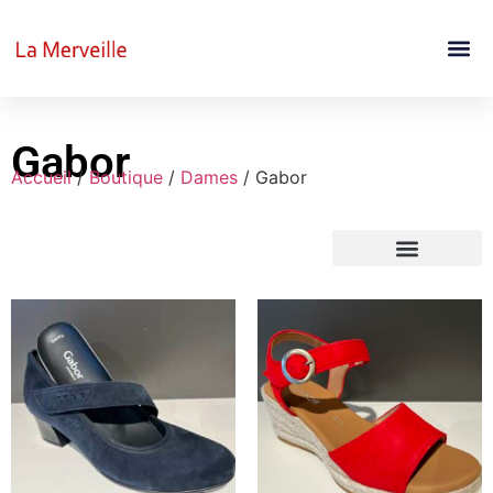
Gabor
Accueil
/
Boutique
/
Dames
/ Gabor