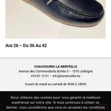
Ara 26 – Du 36 Au 42
CHAUSSURES LA MERVEILLE
Avenue des Commandants Borlée 5 – 1370 Jodoigne
010 81 12 51 – info@lamerveille.be
Ouvert du mardi au samedi de 9h30 à 18h00
Chaussures Quertémont SRL
BCE0416.261.048
Nous utilisons des cookies pour vous garantir la meilleure
expérience sur notre site. Si vous continuez à utiliser ce
Copyright © 2026 Chaussures La Merveille – Tous droits réservés
dernier, nous considérons que vous en acceptez les conditions
Site réalisé par
AGENCE2D