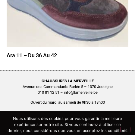
Ara 11 – Du 36 Au 42
CHAUSSURES LA MERVEILLE
Avenue des Commandants Borlée 5 – 1370 Jodoigne
010 81 12 51 – info@lamerveille.be
Ouvert du mardi au samedi de 9h30 à 18h00
Chaussures Quertémont SRL
BCE0416.261.048
Nous utilisons des cookies pour vous garantir la meilleure
expérience sur notre site. Si vous continuez à utiliser ce
Copyright © 2026 Chaussures La Merveille – Tous droits réservés
dernier, nous considérons que vous en acceptez les conditions
Site réalisé par
AGENCE2D