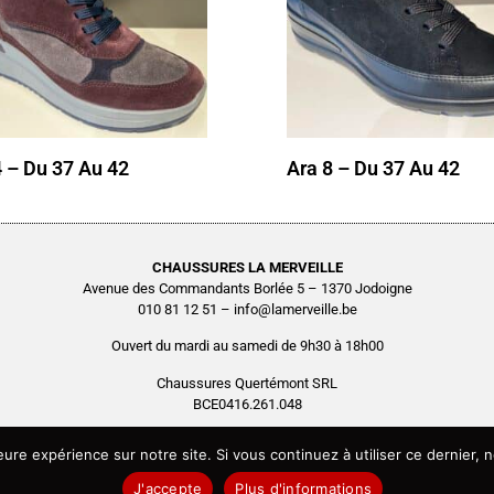
4 – Du 37 Au 42
Ara 8 – Du 37 Au 42
CHAUSSURES LA MERVEILLE
Avenue des Commandants Borlée 5 – 1370 Jodoigne
010 81 12 51 – info@lamerveille.be
Ouvert du mardi au samedi de 9h30 à 18h00
Chaussures Quertémont SRL
BCE0416.261.048
Copyright © 2026 Chaussures La Merveille – Tous droits réservés
leure expérience sur notre site. Si vous continuez à utiliser ce dernier
Site réalisé par
AGENCE2D
J'accepte
Plus d'informations