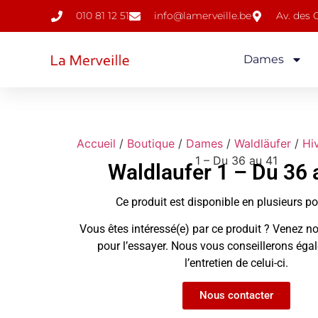
010 81 12 51
info@lamerveille.be
Av. des
Dames
Accueil
/
Boutique
/
Dames
/
Waldläufer
/
Hi
1 – Du 36 au 41
Waldlaufer 1 – Du 36 
Ce produit est disponible en plusieurs p
Vous êtes intéressé(e) par ce produit ? Venez no
pour l’essayer. Nous vous conseillerons ég
l’entretien de celui-ci.
Nous contacter