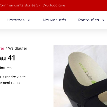
 Commandants Borlée 5 - 1370 Jodoigne
Hommes
Nouveautés
Pantoufles
ver
/ Waldlaufer
au 41
ointures.
us rendre visite
alement dans