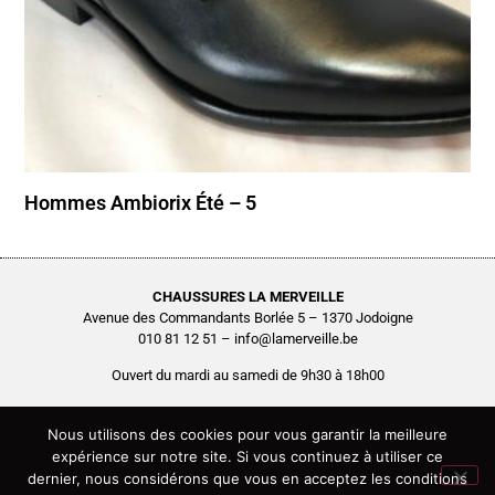
Hommes Ambiorix Été – 5
CHAUSSURES LA MERVEILLE
Avenue des Commandants Borlée 5 – 1370 Jodoigne
010 81 12 51 – info@lamerveille.be
Ouvert du mardi au samedi de 9h30 à 18h00
Chaussures Quertémont SRL
BCE0416.261.048
Nous utilisons des cookies pour vous garantir la meilleure
expérience sur notre site. Si vous continuez à utiliser ce
Copyright © 2026 Chaussures La Merveille – Tous droits réservés
dernier, nous considérons que vous en acceptez les conditions
Site réalisé par
AGENCE2D