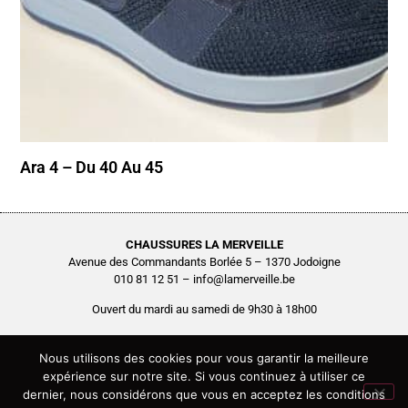
Ara 4 – Du 40 Au 45
CHAUSSURES LA MERVEILLE
Avenue des Commandants Borlée 5 – 1370 Jodoigne
010 81 12 51 – info@lamerveille.be
Ouvert du mardi au samedi de 9h30 à 18h00
Chaussures Quertémont SRL
BCE0416.261.048
Nous utilisons des cookies pour vous garantir la meilleure
expérience sur notre site. Si vous continuez à utiliser ce
Copyright © 2026 Chaussures La Merveille – Tous droits réservés
dernier, nous considérons que vous en acceptez les conditions
Site réalisé par
AGENCE2D