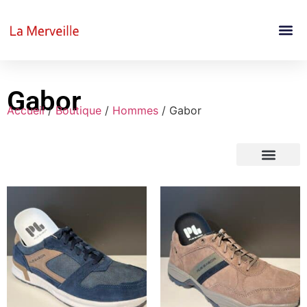
Gabor
Accueil
/
Boutique
/
Hommes
/ Gabor