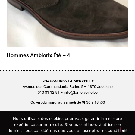
Hommes Ambiorix Été – 4
CHAUSSURES LA MERVEILLE
Avenue des Commandants Borlée 5 – 1370 Jodoigne
010 81 12 51 – info@lamerveille.be
Ouvert du mardi au samedi de 9h30 à 18h00
Chaussures Quertémont SRL
BCE0416.261.048
Nous utilisons des cookies pour vous garantir la meilleure
expérience sur notre site. Si vous continuez à utiliser ce
Copyright © 2026 Chaussures La Merveille – Tous droits réservés
dernier, nous considérons que vous en acceptez les conditions
Site réalisé par
AGENCE2D