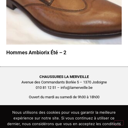
Hommes Ambiorix Été – 2
CHAUSSURES LA MERVEILLE
Avenue des Commandants Borlée 5 – 1370 Jodoigne
010 81 12 51 – info@lamerveille.be
Ouvert du mardi au samedi de 9h30 à 18h00
Chaussures Quertémont SRL
BCE0416.261.048
Nous utilisons des cookies pour vous garantir la meilleure
expérience sur notre site. Si vous continuez à utiliser ce
Copyright © 2026 Chaussures La Merveille – Tous droits réservés
dernier, nous considérons que vous en acceptez les conditions
Site réalisé par
AGENCE2D