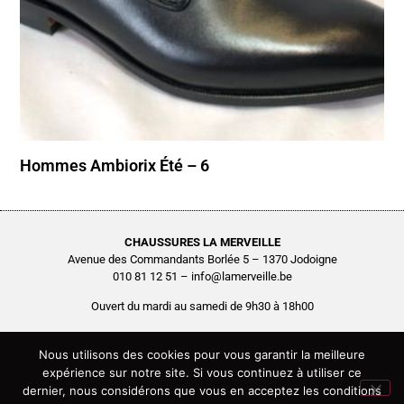
Hommes Ambiorix Été – 6
CHAUSSURES LA MERVEILLE
Avenue des Commandants Borlée 5 – 1370 Jodoigne
010 81 12 51 – info@lamerveille.be
Ouvert du mardi au samedi de 9h30 à 18h00
Chaussures Quertémont SRL
BCE0416.261.048
Nous utilisons des cookies pour vous garantir la meilleure
expérience sur notre site. Si vous continuez à utiliser ce
Copyright © 2026 Chaussures La Merveille – Tous droits réservés
dernier, nous considérons que vous en acceptez les conditions
Site réalisé par
AGENCE2D