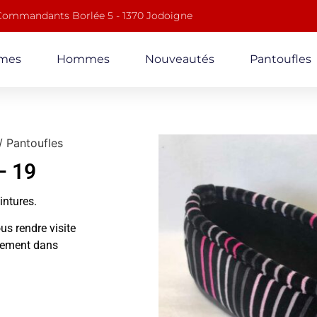
 Commandants Borlée 5 - 1370 Jodoigne
mes
Hommes
Nouveautés
Pantoufles
/ Pantoufles
– 19
ointures.
us rendre visite
alement dans