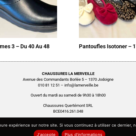
es 3 – Du 40 Au 48
Pantoufles Isotoner – 
CHAUSSURES LA MERVEILLE
Avenue des Commandants Borlée 5 – 1370 Jodoigne
010 81 12 51 – info@lamerveille.be
Ouvert du mardi au samedi de 9h30 à 18h00
Chaussures Quertémont SRL
BCE0416.261.048
Copyright © 2026 Chaussures La Merveille – Tous droits réservés
leure expérience sur notre site. Si vous continuez à utiliser ce dernier
Site réalisé par
AGENCE2D
J'accepte
Plus d'informations