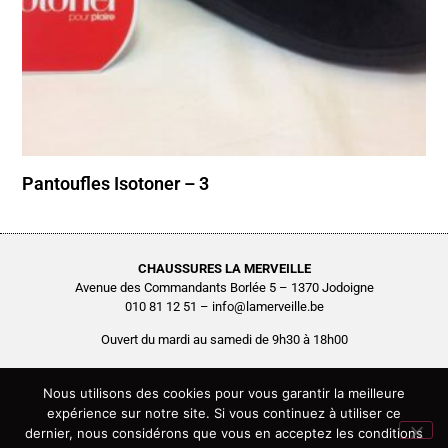
Pantoufles Isotoner – 3
CHAUSSURES LA MERVEILLE
Avenue des Commandants Borlée 5 – 1370 Jodoigne
010 81 12 51 – info@lamerveille.be
Ouvert du mardi au samedi de 9h30 à 18h00
Chaussures Quertémont SRL
BCE0416.261.048
Nous utilisons des cookies pour vous garantir la meilleure
expérience sur notre site. Si vous continuez à utiliser ce
Copyright © 2026 Chaussures La Merveille – Tous droits réservés
dernier, nous considérons que vous en acceptez les conditions
Site réalisé par
AGENCE2D