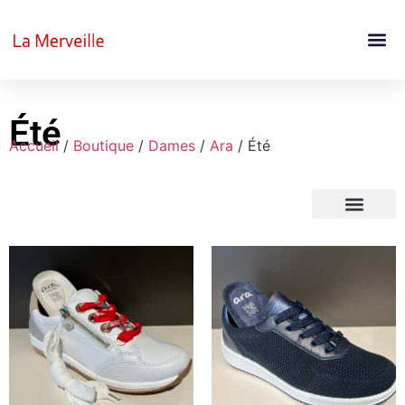
Été
Accueil
/
Boutique
/
Dames
/
Ara
/ Été