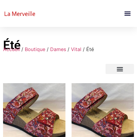
Été
Accueil
/
Boutique
/
Dames
/
Vital
/ Été