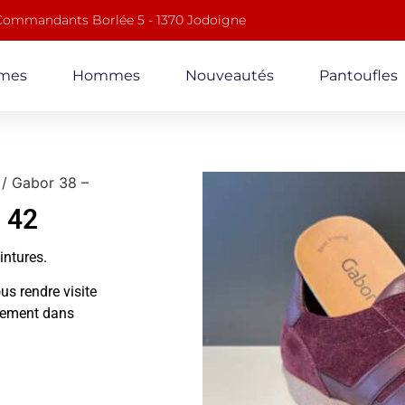
 Commandants Borlée 5 - 1370 Jodoigne
mes
Hommes
Nouveautés
Pantoufles
/ Gabor 38 –
 42
ointures.
us rendre visite
alement dans