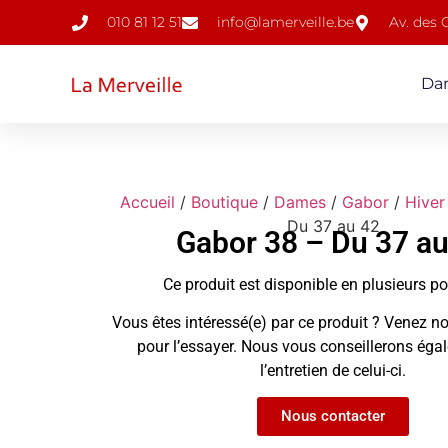
010 81 12 51
info@lamerveille.be
Av. des
Da
Accueil
/
Boutique
/
Dames
/
Gabor
/
Hiver
Du 37 au 42
Gabor 38 – Du 37 au
Ce produit est disponible en plusieurs p
Vous êtes intéressé(e) par ce produit ? Venez no
pour l’essayer. Nous vous conseillerons ég
l’entretien de celui-ci.
Nous contacter