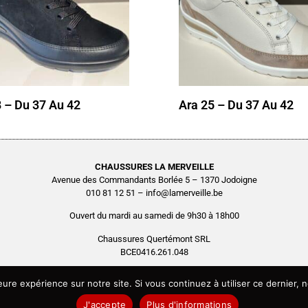
8 – Du 37 Au 42
Ara 25 – Du 37 Au 42
CHAUSSURES LA MERVEILLE
Avenue des Commandants Borlée 5 – 1370 Jodoigne
010 81 12 51 – info@lamerveille.be
Ouvert du mardi au samedi de 9h30 à 18h00
Chaussures Quertémont SRL
BCE0416.261.048
Copyright © 2026 Chaussures La Merveille – Tous droits réservés
leure expérience sur notre site. Si vous continuez à utiliser ce dernier
Site réalisé par
AGENCE2D
J'accepte
Plus d'informations