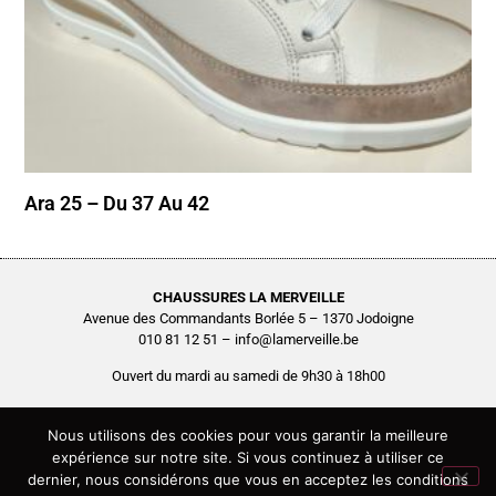
Ara 25 – Du 37 Au 42
CHAUSSURES LA MERVEILLE
Avenue des Commandants Borlée 5 – 1370 Jodoigne
010 81 12 51 – info@lamerveille.be
Ouvert du mardi au samedi de 9h30 à 18h00
Chaussures Quertémont SRL
BCE0416.261.048
Nous utilisons des cookies pour vous garantir la meilleure
expérience sur notre site. Si vous continuez à utiliser ce
Copyright © 2026 Chaussures La Merveille – Tous droits réservés
dernier, nous considérons que vous en acceptez les conditions
Site réalisé par
AGENCE2D