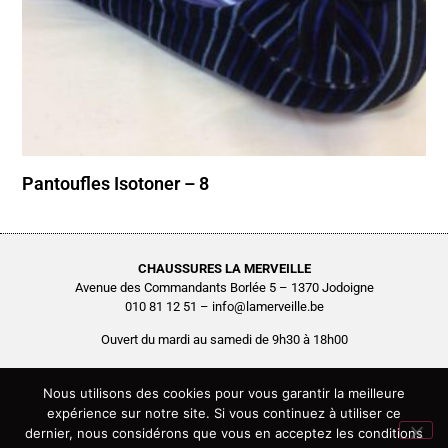
Pantoufles Isotoner – 8
CHAUSSURES LA MERVEILLE
Avenue des Commandants Borlée 5 – 1370 Jodoigne
010 81 12 51 – info@lamerveille.be
Ouvert du mardi au samedi de 9h30 à 18h00
Chaussures Quertémont SRL
BCE0416.261.048
Nous utilisons des cookies pour vous garantir la meilleure
expérience sur notre site. Si vous continuez à utiliser ce
Copyright © 2026 Chaussures La Merveille – Tous droits réservés
dernier, nous considérons que vous en acceptez les conditions
Site réalisé par
AGENCE2D